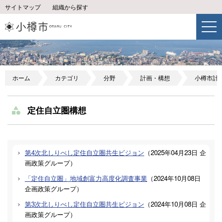
サイトマップ
組織から探す
ホーム
カテゴリ
分野
計画・構想
小樽市計
定住自立圏構想
第4次北しりべし定住自立圏共生ビジョン
（
2025年04月23日
企
画政策グループ
）
「定住自立圏」地域創富力高度化調査事業
（
2024年10月08日
企画政策グループ
）
第3次北しりべし定住自立圏共生ビジョン
（
2024年10月08日
企
画政策グループ
）