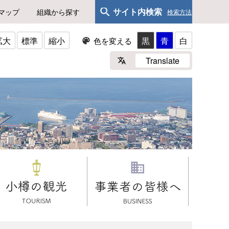
サイト内検索
マップ
組織から探す
検索方法
拡大
標準
縮小
黒
青
白
色を変える
Translate