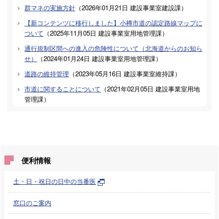
群マネの実施方針
（
2026年01月21日
建設事業室建設課
）
【新コンテンツに移行しました】小樽市道の認定路線マップに
ついて
（
2025年11月05日
建設事業室用地管理課
）
通行規制区間への進入の危険性について（北海道からのお知ら
せ）
（
2024年01月24日
建設事業室用地管理課
）
道路の維持管理
（
2023年05月16日
建設事業室維持課
）
市道に関することについて
（
2021年02月05日
建設事業室用地
管理課
）
便利情報
土・日・祝日の日中の当番医
窓口のご案内