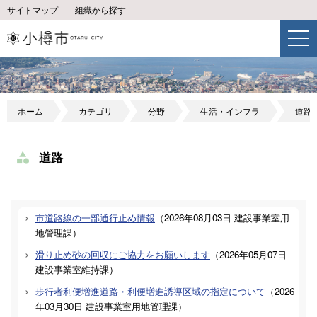
サイトマップ
組織から探す
ホーム
カテゴリ
分野
生活・インフラ
道路
道路
市道路線の一部通行止め情報
（
2026年08月03日
建設事業室用
地管理課
）
滑り止め砂の回収にご協力をお願いします
（
2026年05月07日
建設事業室維持課
）
歩行者利便増進道路・利便増進誘導区域の指定について
（
2026
年03月30日
建設事業室用地管理課
）