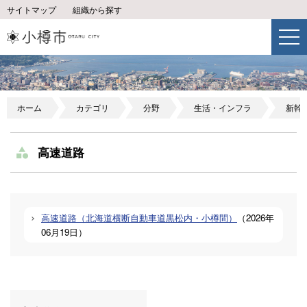
サイトマップ
組織から探す
ホーム
カテゴリ
分野
生活・インフラ
新幹
高速道路
高速道路（北海道横断自動車道黒松内・小樽間）
（
2026年
06月19日
）