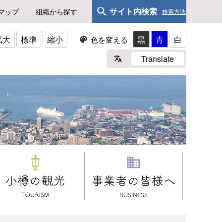
サイト内検索
マップ
組織から探す
検索方法
拡大
標準
縮小
黒
青
白
色を変える
Translate