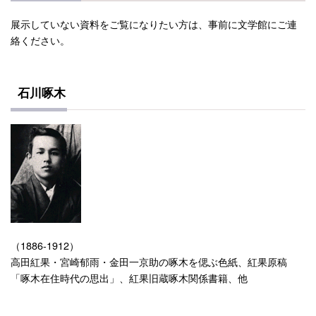
展示していない資料をご覧になりたい方は、事前に文学館にご連
絡ください。
石川啄木
（1886-1912）
高田紅果・宮崎郁雨・金田一京助の啄木を偲ぶ色紙、紅果原稿
「啄木在住時代の思出」、紅果旧蔵啄木関係書籍、他