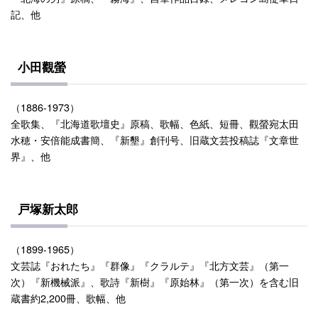
記、他
小田觀螢
（1886-1973）
全歌集、『北海道歌壇史』原稿、歌幅、色紙、短冊、觀螢宛太田
水穂・安倍能成書簡、『新墾』創刊号、旧蔵文芸投稿誌『文章世
界』、他
戸塚新太郎
（1899-1965）
文芸誌『おれたち』『群像』『クラルテ』『北方文芸』（第一
次）『新機械派』、歌詩『新樹』『原始林』（第一次）を含む旧
蔵書約2,200冊、歌幅、他