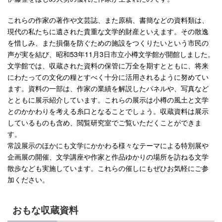
これらの作家の著作や文芸誌、また原稿、書簡などの資料類は、
現代の私たちに遺された貴重な文学的財産といえます。その散逸
を惜しみ、また損傷を防ぐための施設をつくりたいという市民の
声が実を結び、昭和53年11月3日市立小樽文学館が開館しました。
文学館では、収蔵された資料の保管に万全を期すとともに、将来
にわたっての文化の糧とすべく十分に活用されるように努めてい
ます。資料の一部は、作家の業績を解説したパネルや、写真など
とともに展示紹介しています。これらの展示は小樽の風土と文学
とのかかわりを考える糸口となることでしょう。収蔵資料は展示
しているものも含め、閲覧研究室でご覧いただくことができま
す。
常設展示のほかにも文学にかかわる様々なテーマによる特別展や
企画展の開催、文学講座や作家と作品ゆかりの場所を訪ねる文学
散歩なども実施しています。これらの催しにもぜひお気軽にご参
加ください。
おもな収蔵資料