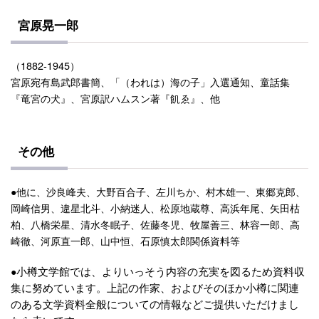
宮原晃一郎
（1882-1945）
宮原宛有島武郎書簡、「（われは）海の子」入選通知、童話集
『竜宮の犬』、宮原訳ハムスン著『飢ゑ』、他
その他
●他に、沙良峰夫、大野百合子、左川ちか、村木雄一、東郷克郎、
岡崎信男、違星北斗、小納迷人、松原地蔵尊、高浜年尾、矢田枯
柏、八橋栄星、清水冬眠子、佐藤冬児、牧屋善三、林容一郎、高
崎徹、河原直一郎、山中恒、石原慎太郎関係資料等
●
小樽文学館では、よりいっそう内容の充実を図るため資料収
集に努めています。上記の作家、およびそのほか小樽に関連
のある文学資料全般についての情報などご提供いただけまし