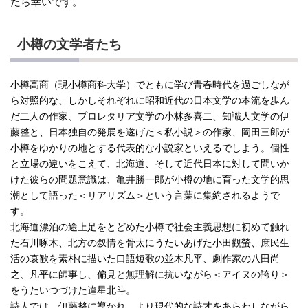
たら幸いです。
小樽の文学者たち
小樽高商（現小樽商科大学）でともに学び青春時代を過ごしなが
ら対照的な、しかしそれぞれに昭和近代の日本文学の本流を歩ん
だ二人の作家、プロレタリア文学の小林多喜二、知識人文学の伊
藤整と、日本独自の発展を遂げた＜私小説＞の作家、岡田三郎が
小樽をゆかりの地とする代表的な小説家といえるでしよう。個性
と立場の違いをこえて、北海道、そして近代日本に対して問いか
けた彼らの問題意識は、亀井勝一郎が小樽の地に育った文学的思
潮として語った＜リアリズム＞という言葉に集約されるようで
す。
北海道漂泊の途上足をとどめた小樽で社会主義思想に初めて触れ
た石川啄木、北方の叙情を骨太にうたいあげた小田觀螢、庶民生
活の哀歓を素朴に描いた口語短歌の並木凡平、劇作家の八田尚
之、凡平に師事し、偏見と無理解に抗いながら＜アイヌの誇り＞
をうたいつづけた違星北斗。
詩人では、伊藤整に導かれ、より現代的な詩才をあらわしながら