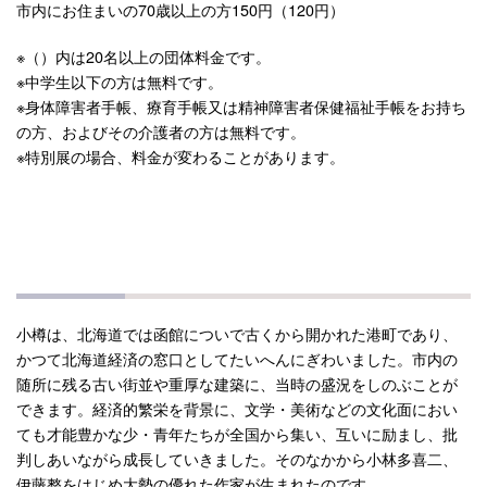
市内にお住まいの70歳以上の方150円（120円）
※（）内は20名以上の団体料金です。
※中学生以下の方は無料です。
※身体障害者手帳、療育手帳又は精神障害者保健福祉手帳をお持ち
の方、およびその介護者の方は無料です。
※特別展の場合、料金が変わることがあります。
小樽は、北海道では函館についで古くから開かれた港町であり、
かつて北海道経済の窓口としてたいへんにぎわいました。市内の
随所に残る古い街並や重厚な建築に、当時の盛況をしのぶことが
できます。経済的繁栄を背景に、文学・美術などの文化面におい
ても才能豊かな少・青年たちが全国から集い、互いに励まし、批
判しあいながら成長していきました。そのなかから小林多喜二、
伊藤整をはじめ大勢の優れた作家が生まれたのです。