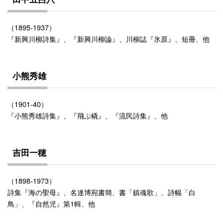
（1895-1937）
『新興川柳詩集』、『新興川柳論』、川柳誌『氷原』、短冊、他
小熊秀雄
（1901-40）
『小熊秀雄詩集』、『飛ぶ橇』、『流民詩集』、他
吉田一穂
（1898-1973）
詩集『海の聖母』、名達博宛書簡、書「鎮魂歌」、詩幅「白
鳥」、『自然児』第1輯、他