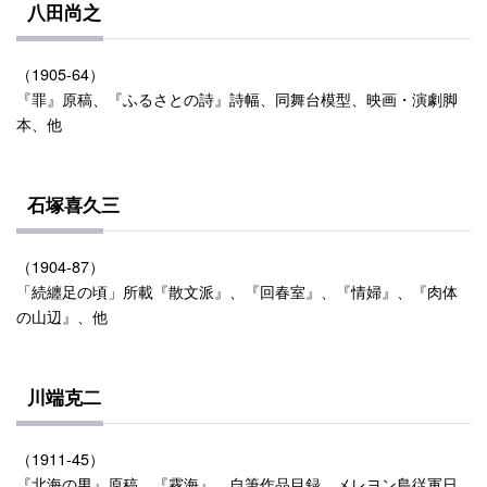
八田尚之
（1905-64）
『罪』原稿、『ふるさとの詩』詩幅、同舞台模型、映画・演劇脚
本、他
石塚喜久三
（1904-87）
「続纏足の頃」所載『散文派』、『回春室』、『情婦』、『肉体
の山辺』、他
川端克二
（1911-45）
『北海の男』原稿、『霧海』、自筆作品目録、メレヨン島従軍日