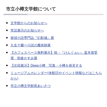
市立小樽文学館について
文学館からのお知らせへ
常設展示のお知らせへ
探偵小説専門誌『幻影城』展
久生十蘭ー小説の魔術師展
【カフェスペース無料展示】祝・『けんぐゎい』直木賞受
賞 朝倉かすみ展
【次回展示】Deep小樽 写真・小樽を発見する
ミュージアムカレンダー(休館日やイベント情報などはこちら
から)
市立小樽文学館長あいさつ