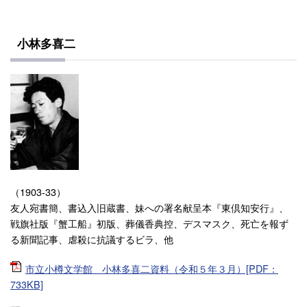
小林多喜二
（1903-33）
友人宛書簡、書込入旧蔵書、妹への署名献呈本『東倶知安行』、
戦旗社版『蟹工船』初版、葬儀香典控、デスマスク、死亡を報ず
る新聞記事、虐殺に抗議するビラ、他
市立小樽文学館 小林多喜二資料（令和５年３月）[PDF：
733KB]