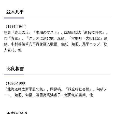
並木凡平
（1891-1941）
歌集『赤土の丘』『廃舶のマスト』、□語短歌誌『新短歌時代』、
同『青空』、「グラスに刻む歌」原稿、「常盤町・大町日記」原
稿、中村善策筆凡平肖像画入歌幅、色紙、短冊、凡平コップ、歌
人表札、他
比良暮雪
（1898-1969）
『北海道樺太新季題句集』、同原稿、『緑丘吟社会報』、句稿ノ
ート、短冊、句幅、暮雪宛高浜虚子・飯田蛇笏書簡、他
田中五呂八