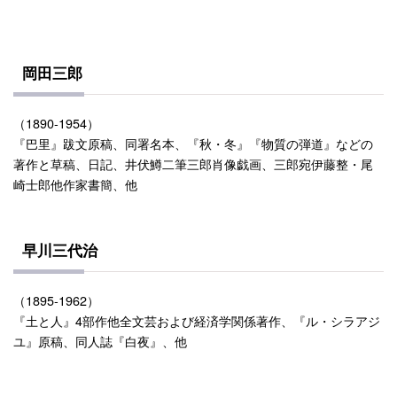
岡田三郎
（1890-1954）
『巴里』跋文原稿、同署名本、『秋・冬』『物質の弾道』などの
著作と草稿、日記、井伏鱒二筆三郎肖像戯画、三郎宛伊藤整・尾
崎士郎他作家書簡、他
早川三代治
（1895-1962）
『土と人』4部作他全文芸および経済学関係著作、『ル・シラアジ
ユ』原稿、同人誌『白夜』、他