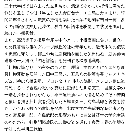
二十代半ばで世を去った左川ちか、清潔でゆかしい抒情に満ちた
作品を遺してやはり早世した大野百合子、＜白鳥古丹＞より、時
間に腐食されない硬質の抒情を築いた言葉の彫刻家吉田一穂、多
くの作家が沈黙した時代、独自の口語体を駆使して状況を風刺し
続けた小熊秀雄。
また、高浜虚子の長男年尾を中心として小樽高商に集い、巣立っ
た比良暮雪ら俳句グループ緑丘吟社の青年たち、近代俳句の伝統
を忠実に守りつつ郷土俳句に新機軸を画した矢田枯柏、新興俳句
運動の一大拠点『句と評論』を発刊する松原地蔵尊。
「川柳は詩なり」の主張のもとに、理論、実作ともに全国的な新
興川柳運動を展開した田中五呂八、五呂八の指導を受けたアナキ
ズム川柳の八橋栄星、プロレタリア川柳の鶴彬。メレヨン島に戦
病死するまで困難な戦いを克明に記録した川端克二、国策文学の
一端を担わされながらも、非圧迫民族への同情を込めてその苦悩
と願いを描き芥川賞を受賞した石塚喜久三、有島武郎と親交を持
ち、かたわら数々の童話を発表、北欧文学の先駆的な紹介者とな
つた宮原晃一郎、有島武郎の影響のもとに農業経済学の学究生活
のかたわら、虹別開拓農民の悲惨な姿を通して農業世界の崩壊を
予知した早川三代治。