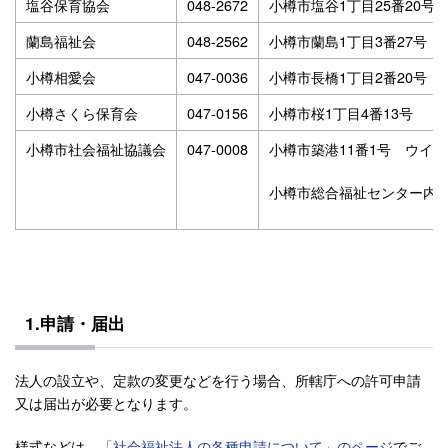
塩谷保育協会
048-2672
小樽市塩谷1丁目25番20号
蘭島福祉会
048-2562
小樽市蘭島1丁目3番27号
小樽相愛会
047-0036
小樽市長橋1丁目2番20号
小樽さくら保育会
047-0156
小樽市桜1丁目4番13号
小樽市社会福祉協議会
047-0008
小樽市築港11番1号 ウイン
小樽市総合福祉センター内
1.申請・届出
法人の設立や、定款の変更などを行う場合、所轄庁への許可申請
又は届出が必要となります。
様式などは、
「社会福祉法人の各種申請について」のページ
でご