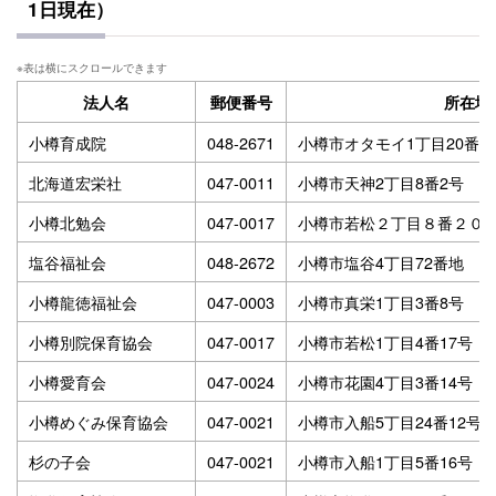
1日現在）
法人名
郵便番号
所在地
小樽育成院
048-2671
小樽市オタモイ1丁目20番1
北海道宏栄社
047-0011
小樽市天神2丁目8番2号
小樽北勉会
047-0017
小樽市若松２丁目８番２０
塩谷福祉会
048-2672
小樽市塩谷4丁目72番地
小樽龍徳福祉会
047-0003
小樽市真栄1丁目3番8号
小樽別院保育協会
047-0017
小樽市若松1丁目4番17号
小樽愛育会
047-0024
小樽市花園4丁目3番14号
小樽めぐみ保育協会
047-0021
小樽市入船5丁目24番12号
杉の子会
047-0021
小樽市入船1丁目5番16号