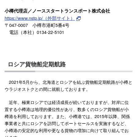
小樽代理店／ノーススタートランスポート株式会社
https://www.nstp.jp/（外部サイト）
〒047-0007 小樽市港町5番4号
電話（本社）0134-22-5101
ロシア貨物船定期航路
2021年5月から、北海道とロシアを結ぶ貨物船定期航路が小樽と
ウラジオストクとの間に就航しております。
近年、極東ロシアでは経済成長が続いておりますが、対岸に位
置する小樽港は地理的優位性があり、数多くのロシア貨物船が小
樽港を利用しております。また、小樽港では、2015年以降、関係
事業者と共にロシアを訪問してポートセールスを実施するなど、
小樽港の安定的な利用や更なる貨物の増加に向けて取り組んでお