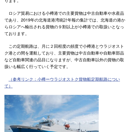
ります。
ロシア貿易における小樽港での主要貨物は中古自動車や水産品
であり、2019年の北海道港湾統計年報の集計では、北海道の港か
らロシアへ輸出される貨物の９割以上が小樽港での取扱いとなっ
ております。
この定期航路は、月に２回程度の頻度で小樽港とウラジオスト
ク港との間を運航しており、主要貨物は中古自動車や自動車部品
など自動車関連の品目になりますが、中古自動車以外の貨物の取
扱いも幅広く行っていく予定です。
（参考リンク：小樽ーウラジオストク貨物船定期航路につい
て）