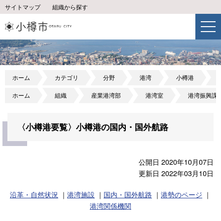
サイトマップ
組織から探す
ホーム
カテゴリ
分野
港湾
小樽港
ホーム
組織
産業港湾部
港湾室
港湾振興課
〈小樽港要覧〉小樽港の国内・国外航路
公開日 2020年10月07日
更新日 2022年03月10日
沿革・自然状況
｜
港湾施設
｜
国内・国外航路
｜
港勢のページ
｜
港湾関係機関