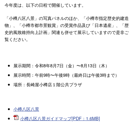
今年度は、以下の日程で開催しています。
「小樽八区八景」の写真パネルのほか、「小樽市指定歴史的建造
物」、「小樽市都市景観賞」の受賞作品及び「日本遺産」、「歴
史的風致維持向上計画」関連も併せて展示していますので是非ご
覧ください。
展示期間：令和8年8月7日（金）〜8月13日（木）
展示時間：午前9時〜午後9時（最終日は午後3時まで）
場所：長崎屋小樽店１階公共プラザ
小樽八区八景
小樽八区八景ガイドマップ[PDF：1.6MB]