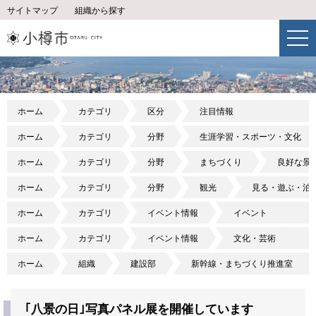
サイトマップ
組織から探す
ホーム
カテゴリ
区分
注目情報
ホーム
カテゴリ
分野
生涯学習・スポーツ・文化
ホーム
カテゴリ
分野
まちづくり
良好な景
ホーム
カテゴリ
分野
観光
見る・遊ぶ・泊
ホーム
カテゴリ
イベント情報
イベント
ホーム
カテゴリ
イベント情報
文化・芸術
ホーム
組織
建設部
新幹線・まちづくり推進室
｢八景の日｣写真パネル展を開催しています