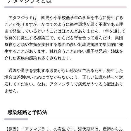
アタマジラミとは
アタマジラミは、園児や小学校低学年の学童を中心に発生する
ことがありますが、かつてのように衛生環境が悪く不潔である理
由で発生しているということはほとんどありません。1年を通して
散発的に発生する感染症で、からだを寄せ合って遊んだり、集団
昼寝など頭や衣類が接触する場面の多い乳幼児施設で集団的に発
生することがあります。触れ合うことの多い親子や兄弟・姉妹を
介した家族内感染も多くみられます。
通園や通学を規制する必要がない感染症であるため、発生した
場合は差別やいじめにつながらないよう、正しい知識を持って対
応してください。なお、アタマジラミで病気がうつる心配はあり
ません。
感染経路と予防法
【原因】「アタマジラミ」の寄生です。潜伏期間は、産卵からふ