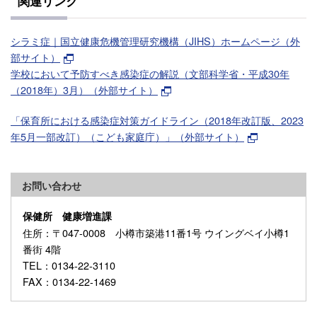
関連リンク
シラミ症｜国立健康危機管理研究機構（JIHS）ホームページ（外
部サイト）
学校において予防すべき感染症の解説（文部科学省・平成30年
（2018年）3月）（外部サイト）
「保育所における感染症対策ガイドライン（2018年改訂版、2023
年5月一部改訂）（こども家庭庁）」（外部サイト）
お問い合わせ
保健所 健康増進課
住所
：〒047-0008 小樽市築港11番1号 ウイングベイ小樽1
番街 4階
TEL
：0134-22-3110
FAX
：0134-22-1469