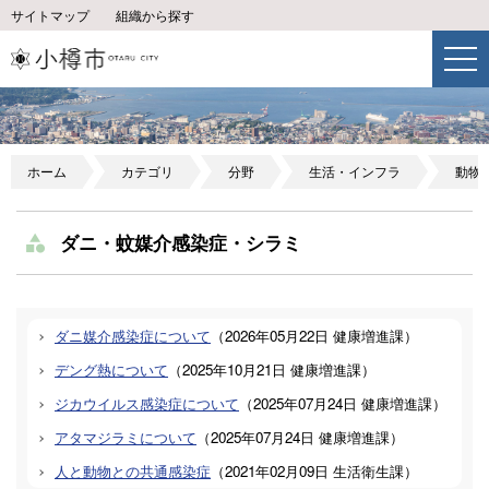
サイトマップ
組織から探す
ホーム
カテゴリ
分野
生活・インフラ
動物
ダニ・蚊媒介感染症・シラミ
ダニ媒介感染症について
（
2026年05月22日
健康増進課
）
デング熱について
（
2025年10月21日
健康増進課
）
ジカウイルス感染症について
（
2025年07月24日
健康増進課
）
アタマジラミについて
（
2025年07月24日
健康増進課
）
人と動物との共通感染症
（
2021年02月09日
生活衛生課
）