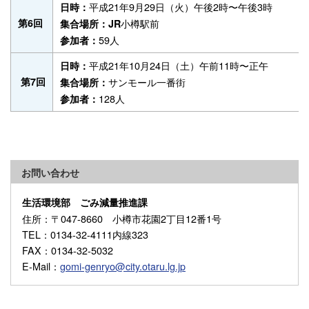
平成21年9月29日（火）午後2時〜午後3時
日時：
第6回
小樽駅前
集合場所：JR
59人
参加者：
平成21年10月24日（土）午前11時〜正午
日時：
第7回
サンモール一番街
集合場所：
128人
参加者：
お問い合わせ
生活環境部 ごみ減量推進課
住所
：〒047-8660 小樽市花園2丁目12番1号
TEL
：0134-32-4111内線323
FAX
：0134-32-5032
E-Mail
：
gomi-genryo@city.otaru.lg.jp