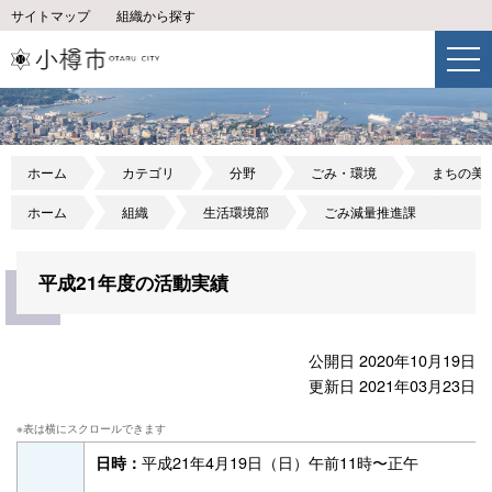
サイトマップ
組織から探す
ホーム
カテゴリ
分野
ごみ・環境
まちの美
ホーム
組織
生活環境部
ごみ減量推進課
平成21年度の活動実績
公開日 2020年10月19日
更新日 2021年03月23日
平成21年4月19日（日）午前11時〜正午
日時：