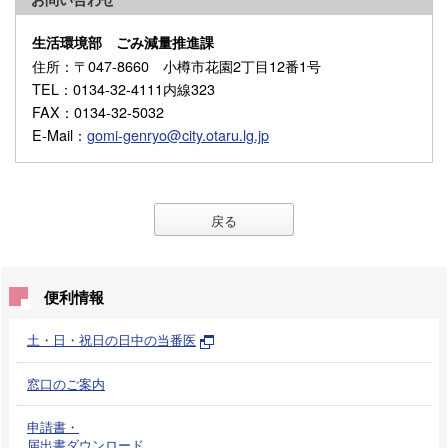
生活環境部 ごみ減量推進課
住所
：〒047-8660 小樽市花園2丁目12番1号
TEL
：0134-32-4111内線323
FAX
：0134-32-5032
E-Mail
：
gomi-genryo@city.otaru.lg.jp
戻る
便利情報
土・日・祝日の日中の当番医
窓口のご案内
申請書・
届出書ダウンロード