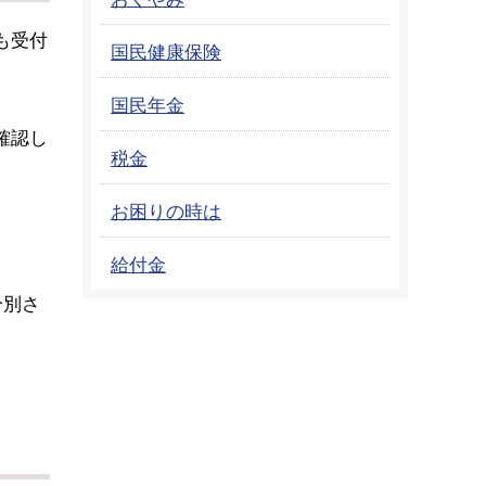
も受付
国民健康保険
国民年金
確認し
税金
お困りの時は
給付金
分別さ