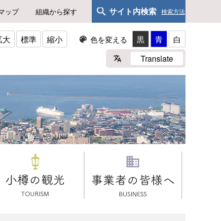
サイト内検索
マップ
組織から探す
検索方法
拡大
標準
縮小
黒
青
白
色を変える
Translate