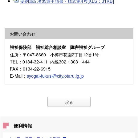
要約筆記者派遣申請書・様式第4号[XLS：31KB]
お問い合わせ
福祉保険部 福祉総合相談室 障害福祉グループ
住所
：〒047-8660 小樽市花園2丁目12番1号
TEL
：0134-32-4111内線302・303・444
FAX
：0134-22-6915
E-Mail
：
syogai-fukusi@city.otaru.lg.jp
戻る
便利情報