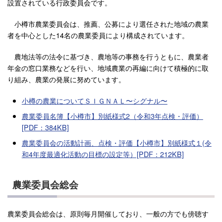
設置されている行政委員会です。
小樽市農業委員会は、推薦、公募により選任された地域の農業
者を中心とした14名の農業委員により構成されています。
農地法等の法令に基づき、農地等の事務を行うともに、農業者
年金の窓口業務などを行い、地域農業の再編に向けて積極的に取
り組み、農業の発展に努めています。
小樽の農業についてＳＩＧＮＡＬ〜シグナル〜
農業委員名簿
【小樽市】別紙様式2（令和3年点検・評価）
[PDF：384KB]
農業委員会の活動計画、点検・評価
【小樽市】別紙様式１(令
和4年度最適化活動の目標の設定等）[PDF：212KB]
農業委員会総会
農業委員会総会は、原則毎月開催しており、一般の方でも傍聴す