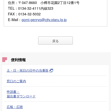
住所
：〒047-8660 小樽市花園2丁目12番1号
TEL
：0134-32-4111内線323
FAX
：0134-32-5032
E-Mail
：
gomi-genryo@city.otaru.lg.jp
戻る
便利情報
土・日・祝日の日中の当番医
窓口のご案内
申請書・
届出書ダウンロード
広報・広聴