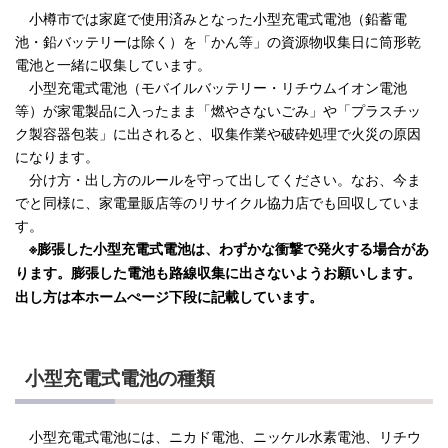
小樽市では家庭で使用済みとなった小型充電式電池（鉛蓄電
池・鉛バッテリーは除く）を「かん等」の資源物収集日に筒形乾
電池と一緒に収集しています。
小型充電式電池（モバイルバッテリー・リチウムイオン電池
等）が家電製品に入ったまま「燃やさないごみ」や「プラスチッ
ク製容器包装」に出されると、収集作業や破砕処理で火災の原因
になります。
分け方・出し方のルールを守って出してください。なお、今ま
でと同様に、家電量販店等のリサイクル協力店でも回収していま
す。
※膨張した小型充電式電池は、わずかな衝撃で発火する場合があ
ります。膨張した電池も路線収集に出さないようお願いします。
出し方は本ホームぺージ下段に記載しています。
小型充電式電池の種類
小型充電式電池には、ニカド電池、ニッケル水素電池、リチウ