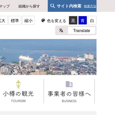
サイト内検索
マップ
組織から探す
検索方法
拡大
標準
縮小
黒
青
白
色を変える
Translate