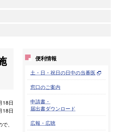
施
便利情報
土・日・祝日の日中の当番医
窓口のご案内
申請書・
月18日
届出書ダウンロード
月18日
広報・広聴
ので、