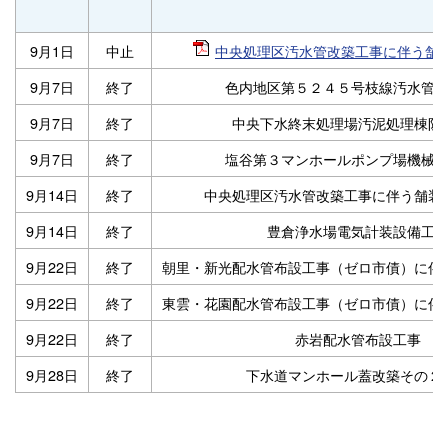
9月1日
中止
中央処理区汚水管改築工事に伴う舗
9月7日
終了
色内地区第５２４５号枝線汚水管
9月7日
終了
中央下水終末処理場汚泥処理棟防
9月7日
終了
塩谷第３マンホールポンプ場機械
9月14日
終了
中央処理区汚水管改築工事に伴う舗装
9月14日
終了
豊倉浄水場電気計装設備工
9月22日
終了
朝里・新光配水管布設工事（ゼロ市債）に伴
9月22日
終了
東雲・花園配水管布設工事（ゼロ市債）に伴
9月22日
終了
赤岩配水管布設工事
9月28日
終了
下水道マンホール蓋改築その２