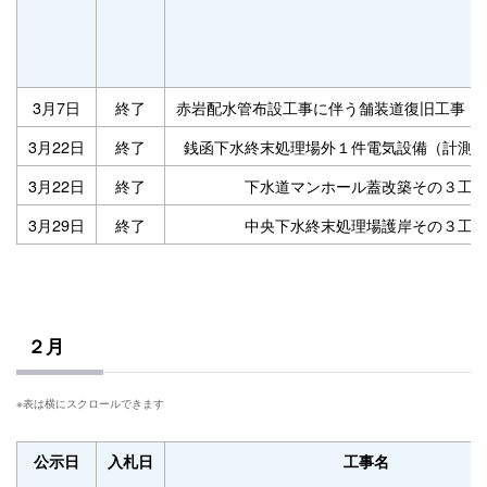
3月7日
終了
赤岩配水管布設工事に伴う舗装道復旧工事（
3月22日
終了
銭函下水終末処理場外１件電気設備（計測
3月22日
終了
下水道マンホール蓋改築その３工
3月29日
終了
中央下水終末処理場護岸その３工
２月
公示日
入札日
工事名