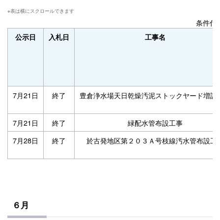
条件付
公示日
入札日
工事名
7月21日
終了
豊倉浄水場天日乾燥汚泥ストックヤード増設
7月21日
終了
緑配水管布設工事
7月28日
終了
於古発地区第２０３Ａ号枝線汚水管布設工
６月