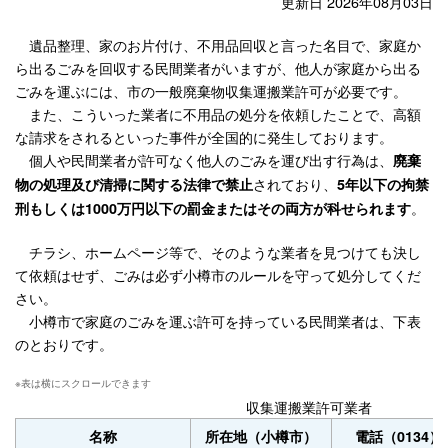
更新日 2026年08月03日
遺品整理、家のお片付け、不用品回収と言った名目で、家庭か
ら出るごみを回収する民間業者がいますが、他人が家庭から出る
ごみを運ぶには、市の一般廃棄物収集運搬業許可が必要です。
また、こういった業者に不用品の処分を依頼したことで、高額
な請求をされるといった事件が全国的に発生しております。
個人や民間業者が許可なく他人のごみを運び出す行為は、
廃棄
されており、
物の処理及び清掃に関する法律で禁止
5年以下の拘禁
。
刑もしくは1000万円以下の罰金またはその両方が科せられます
チラシ、ホームページ等で、そのような業者を見つけても決し
て依頼はせず、ごみは必ず小樽市のルールを守って処分してくだ
さい。
小樽市で家庭のごみを運ぶ許可を持っている民間業者は、下表
のとおりです。
収集運搬業許可業者
名称
所在地（小樽市）
電話（0134）