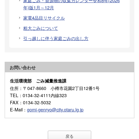
家庭ごみ・資源物の収集カレンダー令和8年(2026
年)版1月～12月
家電4品目リサイクル
粗大ごみについて
引っ越しに伴う家庭ごみの出し方
お問い合わせ
生活環境部 ごみ減量推進課
住所
：〒047-8660 小樽市花園2丁目12番1号
TEL
：0134-32-4111内線323
FAX
：0134-32-5032
E-Mail
：
gomi-genryo@city.otaru.lg.jp
戻る