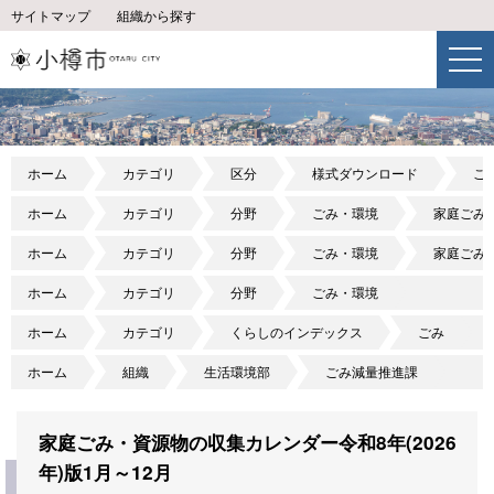
サイトマップ
組織から探す
ホーム
カテゴリ
区分
様式ダウンロード
ご
ホーム
カテゴリ
分野
ごみ・環境
家庭ごみ
ホーム
カテゴリ
分野
ごみ・環境
家庭ごみ
ホーム
カテゴリ
分野
ごみ・環境
ホーム
カテゴリ
くらしのインデックス
ごみ
ホーム
組織
生活環境部
ごみ減量推進課
家庭ごみ・資源物の収集カレンダー令和8年(2026
年)版1月～12月