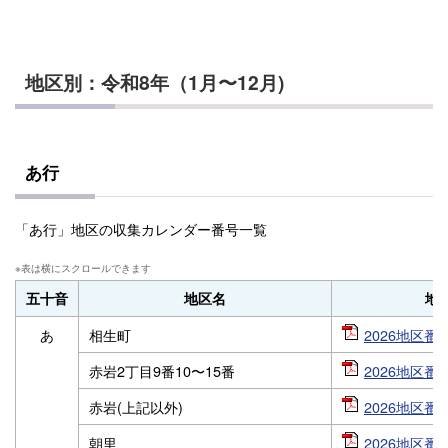
地区別：令和8年（1月〜12月)
あ行
「あ行」地区の収集カレンダー番号一覧
五十音
地区名
地
あ
相生町
2026地区番号
赤岩2丁目9番10〜15番
2026地区番号
赤岩(上記以外)
2026地区番号
朝里
2026地区番号