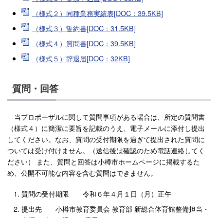
（様式２）同種業務実績表[DOC：39.5KB]
（様式３）誓約書[DOC：31.5KB]
（様式４）質問書[DOC：39.5KB]
（様式５）辞退届[DOC：32KB]
質問・回答
当プロポーザルに関して質問事項がある場合は、所定の質問書
（様式４）に簡潔に要旨を記載のうえ、電子メールに添付し提出
してください。なお、質問の受付期限を過ぎて提出された質問に
ついては受け付けません。（送信後は確認のため電話連絡してく
ださい） また、質問と回答は小樽市ホームページに掲載するた
め、公開不可能な内容を含む質問はできません。
質問の受付期限 令和６年４月１日（月）正午
提出先 小樽市教育委員会 教育部 新総合体育館整備担当・