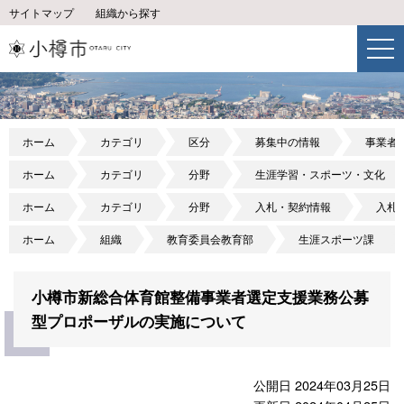
サイトマップ
組織から探す
ホーム
カテゴリ
区分
募集中の情報
事業者
ホーム
カテゴリ
分野
生涯学習・スポーツ・文化
ホーム
カテゴリ
分野
入札・契約情報
入札
ホーム
組織
教育委員会教育部
生涯スポーツ課
小樽市新総合体育館整備事業者選定支援業務公募
型プロポーザルの実施について
公開日 2024年03月25日