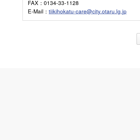
FAX
：0134-33-1128
E-Mail
：
tiikihokatu-care@city.otaru.lg.jp