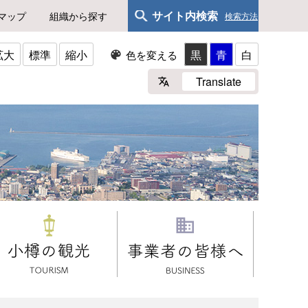
サイト内検索
マップ
組織から探す
検索方法
拡大
標準
縮小
黒
青
白
色を変える
Translate