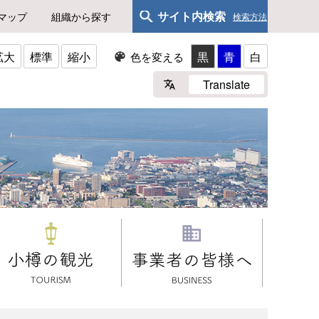
サイト内検索
マップ
組織から探す
検索方法
拡大
標準
縮小
黒
青
白
色を変える
Translate