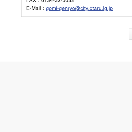
E-Mail
：
gomi-genryo@city.otaru.lg.jp