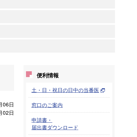
便利情報
土・日・祝日の日中の当番医
月06日
窓口のご案内
月02日
申請書・
届出書ダウンロード