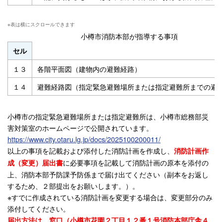
小樽市消防本部が指導する事項
セル
１３
各階平面図（建物内の避難経路）
１４
避難経路図（指定緊急避難場所または指定避難所までの避
小樽市の指定緊急避難場所または指定避難所は、小樽市総務部災
害対策室のホームページで公開されています。
https://www.city.otaru.lg.jp/docs/2025100200011/
以上の事項を記載および添付した消防計画を作成し、
消防計画作
に必要事項を記載して消防計画の原本を添付の
成（変更）届出書
上、消防本部予防課予防係まで届け出てください（副本をお返し
するため、２部提出をお願いします。）。
※すでに作成されている消防計画を変更する場合は、変更部分のみ
添付してください。
届出方法は、窓口（小樽市花園２丁目１２番１号消防本部庁舎４