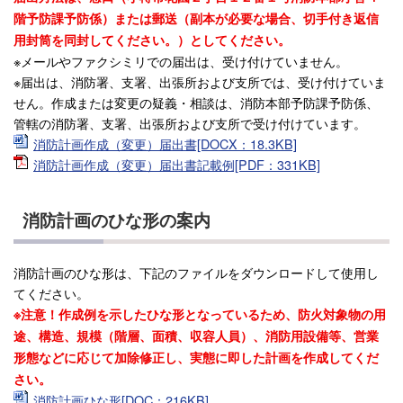
階予防課予防係）または郵送（副本が必要な場合、切手付き返信
用封筒を同封してください。）としてください。
※メールやファクシミリでの届出は、受け付けていません。
※届出は、消防署、支署、出張所および支所では、受け付けていま
せん。作成または変更の疑義・相談は、消防本部予防課予防係、
管轄の消防署、支署、出張所および支所で受け付けています。
消防計画作成（変更）届出書[DOCX：18.3KB]
消防計画作成（変更）届出書記載例[PDF：331KB]
消防計画のひな形の案内
消防計画のひな形は、下記のファイルをダウンロードして使用し
てください。
※注意！作成例を示したひな形となっているため、防火対象物の用
途、構造、規模（階層、面積、収容人員）、消防用設備等、営業
形態などに応じて加除修正し、実態に即した計画を作成してくだ
さい。
消防計画ひな形[DOC：216KB]