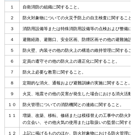
１
自衛消防の組織に関すること。
２
防火対象物についての火災予防上の自主検査に関すること
３
消防用設備等または特殊消防用設備等の点検および整備に
４
避難経路、避難口、安全区画、防煙区画その他の避難施設
５
防火壁、内装その他の防火上の構造の維持管理に関するこ
６
定員の遵守その他の防火上の適正化に関すること。
７
防火上必要な教育に関すること。
８
定期的な消火、通報および避難訓練の実施に関すること。
９
火災、地震その他の災害が発生した場合における消火活動
１０
防火管理についての消防機関との連絡に関すること。
１１
増築、改築、移転、修繕または模様替えの工事中の防火対
の立会い、その他火気の使用または取扱いの監督に関する
１２
上記に掲げるもののほか、防火対象物における防火管理に