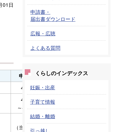
月01日
申請書・
届出書ダウンロード
広報・広聴
よくある質問
くらしのインデックス
申込期間
妊娠・出産
4月8日
4月6日
子育て情報
～4月26日
結婚・離婚
なし
（当日受付）
引っ越し