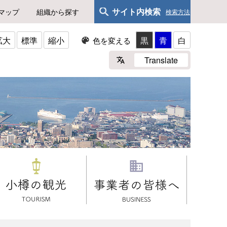
サイト内検索
マップ
組織から探す
検索方法
拡大
標準
縮小
黒
青
白
色を変える
Translate