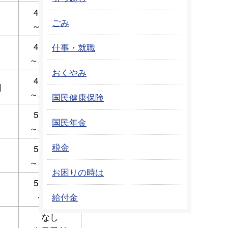
4月15日
ごみ
～5月6日
4月20日
仕事・就職
～5月10日
おくやみ
4月27日
日
～5月17日
国民健康保険
5月11日
国民年金
～5月31日
税金
5月11日
～5月31日
お困りの時は
5月11日
～31日
給付金
なし