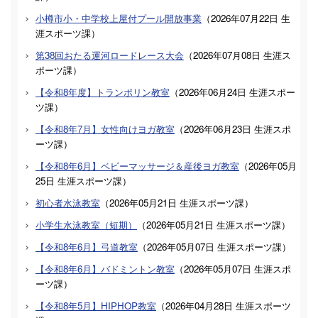
小樽市小・中学校上屋付プール開放事業
（
2026年07月22日
生
涯スポーツ課
）
第38回おたる運河ロードレース大会
（
2026年07月08日
生涯ス
ポーツ課
）
【令和8年度】トランポリン教室
（
2026年06月24日
生涯スポー
ツ課
）
【令和8年7月】女性向けヨガ教室
（
2026年06月23日
生涯スポ
ーツ課
）
【令和8年6月】ベビーマッサージ＆産後ヨガ教室
（
2026年05月
25日
生涯スポーツ課
）
初心者水泳教室
（
2026年05月21日
生涯スポーツ課
）
小学生水泳教室（短期）
（
2026年05月21日
生涯スポーツ課
）
【令和8年6月】弓道教室
（
2026年05月07日
生涯スポーツ課
）
【令和8年6月】バドミントン教室
（
2026年05月07日
生涯スポ
ーツ課
）
【令和8年5月】HIPHOP教室
（
2026年04月28日
生涯スポーツ