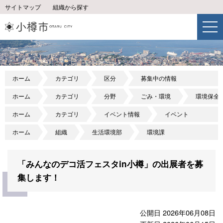
サイトマップ
組織から探す
ホーム
カテゴリ
区分
募集中の情報
ホーム
カテゴリ
分野
ごみ・環境
環境保全
ホーム
カテゴリ
イベント情報
イベント
ホーム
組織
生活環境部
環境課
「みんなのデコ活フェスタin小樽」の出展者を募
集します！
公開日 2026年06月08日