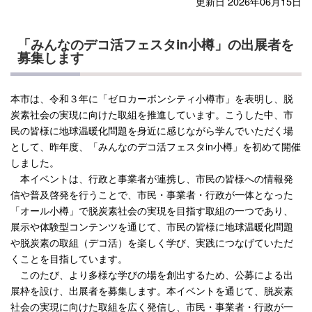
更新日 2026年06月15日
「みんなのデコ活フェスタin小樽」の出展者を
募集します
本市は、令和３年に「ゼロカーボンシティ小樽市」を表明し、脱
炭素社会の実現に向けた取組を推進しています。こうした中、市
民の皆様に地球温暖化問題を身近に感じながら学んでいただく場
として、昨年度、「みんなのデコ活フェスタin小樽」を初めて開催
しました。
本イベントは、行政と事業者が連携し、市民の皆様への情報発
信や普及啓発を行うことで、市民・事業者・行政が一体となった
「オール小樽」で脱炭素社会の実現を目指す取組の一つであり、
展示や体験型コンテンツを通じて、市民の皆様に地球温暖化問題
や脱炭素の取組（デコ活）を楽しく学び、実践につなげていただ
くことを目指しています。
このたび、より多様な学びの場を創出するため、公募による出
展枠を設け、出展者を募集します。本イベントを通じて、脱炭素
社会の実現に向けた取組を広く発信し、市民・事業者・行政が一