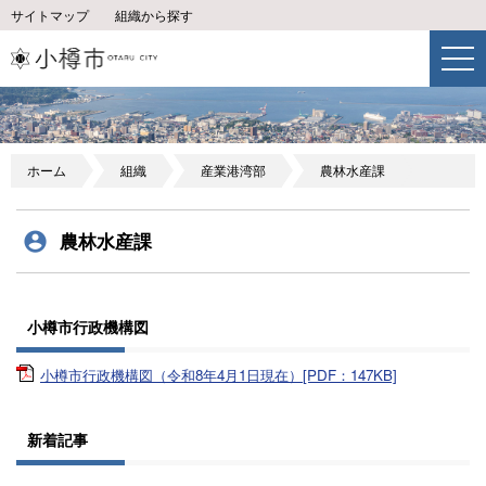
サイトマップ
組織から探す
ホーム
組織
産業港湾部
農林水産課
農林水産課
小樽市行政機構図
小樽市行政機構図（令和8年4月1日現在）[PDF：147KB]
新着記事