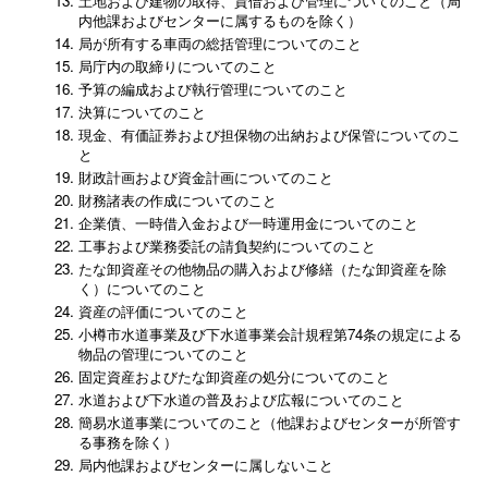
土地および建物の取得、貸借および管理についてのこと（局
内他課およびセンターに属するものを除く）
局が所有する車両の総括管理についてのこと
局庁内の取締りについてのこと
予算の編成および執行管理についてのこと
決算についてのこと
現金、有価証券および担保物の出納および保管についてのこ
と
財政計画および資金計画についてのこと
財務諸表の作成についてのこと
企業債、一時借入金および一時運用金についてのこと
工事および業務委託の請負契約についてのこと
たな卸資産その他物品の購入および修繕（たな卸資産を除
く）についてのこと
資産の評価についてのこと
小樽市水道事業及び下水道事業会計規程第74条の規定による
物品の管理についてのこと
固定資産およびたな卸資産の処分についてのこと
水道および下水道の普及および広報についてのこと
簡易水道事業についてのこと（他課およびセンターが所管す
る事務を除く）
局内他課およびセンターに属しないこと