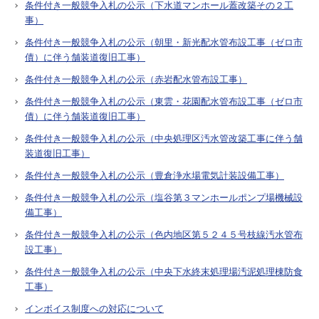
条件付き一般競争入札の公示（下水道マンホール蓋改築その２工
事）
条件付き一般競争入札の公示（朝里・新光配水管布設工事（ゼロ市
債）に伴う舗装道復旧工事）
条件付き一般競争入札の公示（赤岩配水管布設工事）
条件付き一般競争入札の公示（東雲・花園配水管布設工事（ゼロ市
債）に伴う舗装道復旧工事）
条件付き一般競争入札の公示（中央処理区汚水管改築工事に伴う舗
装道復旧工事）
条件付き一般競争入札の公示（豊倉浄水場電気計装設備工事）
条件付き一般競争入札の公示（塩谷第３マンホールポンプ場機械設
備工事）
条件付き一般競争入札の公示（色内地区第５２４５号枝線汚水管布
設工事）
条件付き一般競争入札の公示（中央下水終末処理場汚泥処理棟防食
工事）
インボイス制度への対応について