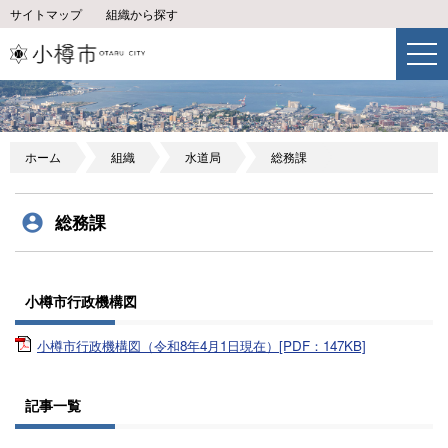
サイトマップ
組織から探す
ホーム
組織
水道局
総務課
総務課
小樽市行政機構図
小樽市行政機構図（令和8年4月1日現在）[PDF：147KB]
記事一覧