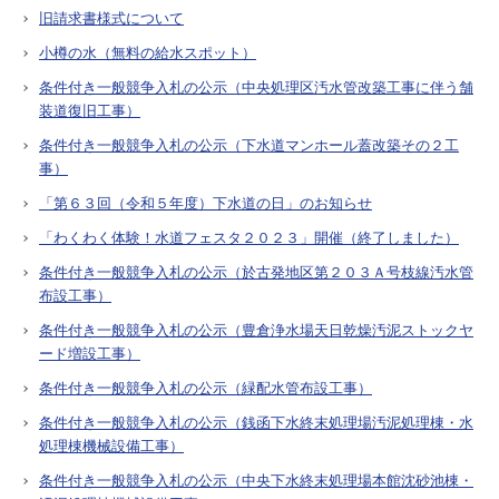
旧請求書様式について
小樽の水（無料の給水スポット）
条件付き一般競争入札の公示（中央処理区汚水管改築工事に伴う舗
装道復旧工事）
条件付き一般競争入札の公示（下水道マンホール蓋改築その２工
事）
「第６３回（令和５年度）下水道の日」のお知らせ
「わくわく体験！水道フェスタ２０２３」開催（終了しました）
条件付き一般競争入札の公示（於古発地区第２０３Ａ号枝線汚水管
布設工事）
条件付き一般競争入札の公示（豊倉浄水場天日乾燥汚泥ストックヤ
ード増設工事）
条件付き一般競争入札の公示（緑配水管布設工事）
条件付き一般競争入札の公示（銭函下水終末処理場汚泥処理棟・水
処理棟機械設備工事）
条件付き一般競争入札の公示（中央下水終末処理場本館沈砂池棟・