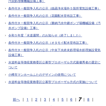
汚泥処理棟機械設備工事）
条件付き一般競争入札の公示（銭函浄水場外５箇所電気設備工事）
条件付き一般競争入札の公示（花園配水管布設工事）
条件付き一般競争入札の公示（勝納汚水中継ポンプ場機械設備（汚
水ポンプ設備）工事）
令和５年度「水道週間」のお知らせ（終了しました）
条件付き一般競争入札の公示（オタモイ配水管布設工事）
条件付き一般競争入札の公示（中央下水終末処理場水処理施設電気
設備工事）
水道料金等徴収業務委託公募型プロポーザル方式最優秀者の選定に
ついて
小樽市マンホールふたのデザインの使用について
水道料金等徴収業務委託公募型プロポーザル方式の実施について
7
前へ
|
1
|
2
|
3
|
4
|
5
|
6
|
|
8
|