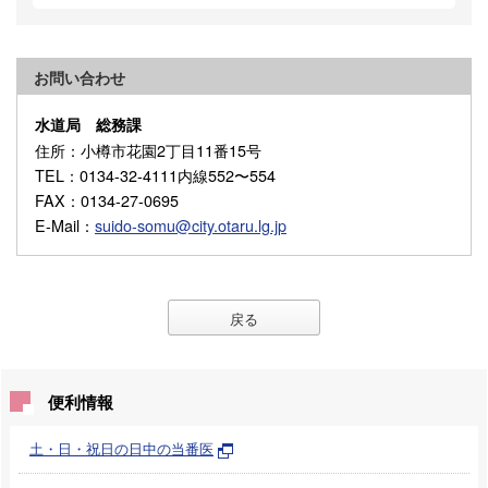
お問い合わせ
水道局 総務課
住所
：小樽市花園2丁目11番15号
TEL
：0134-32-4111内線552〜554
FAX
：0134-27-0695
E-Mail
：
suido-somu@city.otaru.lg.jp
戻る
便利情報
土・日・祝日の日中の当番医