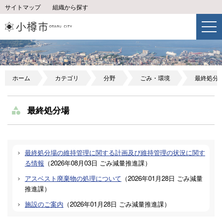
サイトマップ
組織から探す
ホーム
カテゴリ
分野
ごみ・環境
最終処分
最終処分場
最終処分場の維持管理に関する計画及び維持管理の状況に関す
る情報
（
2026年08月03日
ごみ減量推進課
）
アスベスト廃棄物の処理について
（
2026年01月28日
ごみ減量
推進課
）
施設のご案内
（
2026年01月28日
ごみ減量推進課
）