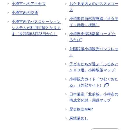
小樽市へのアクセス
おたる案内人のおススメコー
ス
小樽市内の交通
小樽海岸自然探勝路（オタモ
小樽市内でバスロケーション
イ～赤岩～祝津）
システムが利用可能となりま
す（令和3年3月23日から）
小樽歴史探訪散策コース”た
るたび”
外国語版小樽観光パンフレッ
ト
子どもたちが選ぶ「ふるさと
１００選」小樽散策マップ
小樽観光ガイド「つむぐおた
る」（外部サイト）
日本遺産「北前船」小樽市の
構成文化財・周遊マップ
歴史探訪MAP
炭鉄港めし