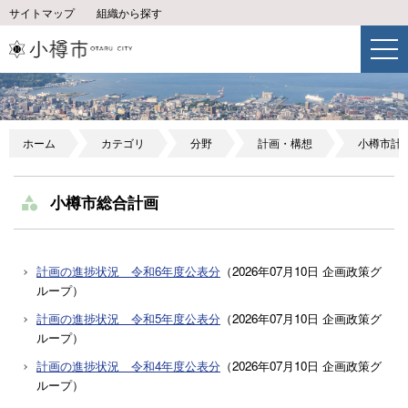
サイトマップ
組織から探す
ホーム
カテゴリ
分野
計画・構想
小樽市計
小樽市総合計画
計画の進捗状況 令和6年度公表分
（
2026年07月10日
企画政策グ
ループ
）
計画の進捗状況 令和5年度公表分
（
2026年07月10日
企画政策グ
ループ
）
計画の進捗状況 令和4年度公表分
（
2026年07月10日
企画政策グ
ループ
）