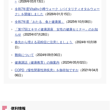
~
（
2026年03月13日
）
令和7年度Vitality小樽ウォーク（バイタリティオタルウォー
ク）を開催しました
（
2026年01月15日
）
令和7年度「おたる 食と健康展」
（
2025年10月08日
）
「第17回エキサイ健康講座 女性の健康セミナー」のお知
らせ
（
2025年07月28日
）
春先から増える花粉症に注意しましょう
（
2024年10月08
日
）
難病について
（
2024年09月06日
）
健康講話（健康教育）の御案内
（
2023年05月02日
）
COPD（慢性閉塞性肺疾患）を御存知ですか
（
2021年04月
06日
）
便利情報