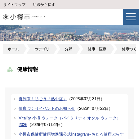
サイトマップ
組織から探す
ホーム
カテゴリ
分野
健康・医療
健康づく
健康情報
夏到来！防ごう「熱中症」
（
2026年07月31日
）
健康づくりイベントのお知らせ
（
2026年07月22日
）
Vitality 小樽 ウォーク（バイタリティ オタル ウォーク）
2026
（
2026年07月22日
）
小樽市保健所健康増進課公式Instagram~おたる健康ぷらす