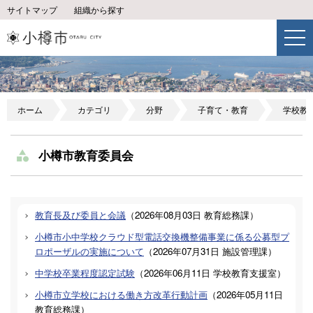
サイトマップ
組織から探す
ホーム
カテゴリ
分野
子育て・教育
学校教
小樽市教育委員会
教育長及び委員と会議
（
2026年08月03日
教育総務課
）
小樽市小中学校クラウド型電話交換機整備事業に係る公募型プ
ロポーザルの実施について
（
2026年07月31日
施設管理課
）
中学校卒業程度認定試験
（
2026年06月11日
学校教育支援室
）
小樽市立学校における働き方改革行動計画
（
2026年05月11日
教育総務課
）