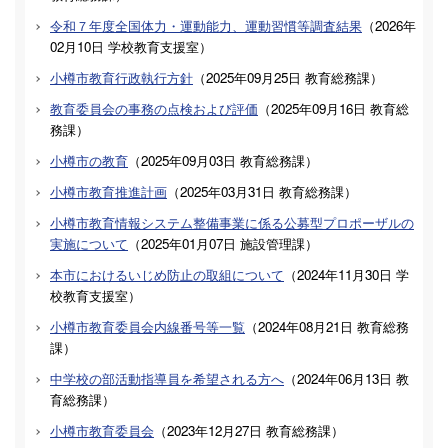
令和７年度全国体力・運動能力、運動習慣等調査結果
（
2026年
02月10日
学校教育支援室
）
小樽市教育行政執行方針
（
2025年09月25日
教育総務課
）
教育委員会の事務の点検および評価
（
2025年09月16日
教育総
務課
）
小樽市の教育
（
2025年09月03日
教育総務課
）
小樽市教育推進計画
（
2025年03月31日
教育総務課
）
小樽市教育情報システム整備事業に係る公募型プロポーザルの
実施について
（
2025年01月07日
施設管理課
）
本市におけるいじめ防止の取組について
（
2024年11月30日
学
校教育支援室
）
小樽市教育委員会内線番号等一覧
（
2024年08月21日
教育総務
課
）
中学校の部活動指導員を希望される方へ
（
2024年06月13日
教
育総務課
）
小樽市教育委員会
（
2023年12月27日
教育総務課
）