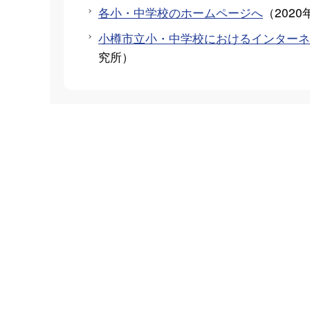
各小・中学校のホームページへ
（
2020
小樽市立小・中学校におけるインターネ
究所
）