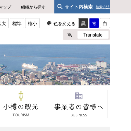
サイト内検索
マップ
組織から探す
検索方法
拡大
標準
縮小
黒
青
白
色を変える
Translate