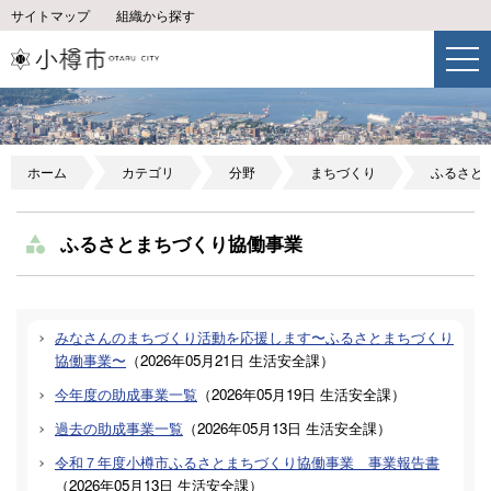
サイトマップ
組織から探す
ホーム
カテゴリ
分野
まちづくり
ふるさと
ふるさとまちづくり協働事業
みなさんのまちづくり活動を応援します〜ふるさとまちづくり
協働事業〜
（
2026年05月21日
生活安全課
）
今年度の助成事業一覧
（
2026年05月19日
生活安全課
）
過去の助成事業一覧
（
2026年05月13日
生活安全課
）
令和７年度小樽市ふるさとまちづくり協働事業 事業報告書
（
2026年05月13日
生活安全課
）