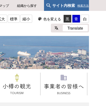
サイト内検索
マップ
組織から探す
検索方法
拡大
標準
縮小
黒
青
白
色を変える
Translate