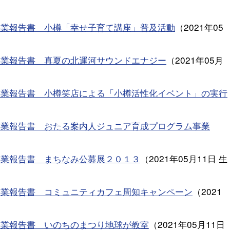
事業報告書 小樽「幸せ子育て講座」普及活動
（
2021年05
事業報告書 真夏の北運河サウンドエナジー
（
2021年05月
事業報告書 小樽笑店による「小樽活性化イベント」の実行
事業報告書 おたる案内人ジュニア育成プログラム事業
事業報告書 まちなみ公募展２０１３
（
2021年05月11日
生
事業報告書 コミュニティカフェ周知キャンペーン
（
2021
事業報告書 いのちのまつり地球が教室
（
2021年05月11日