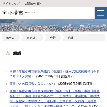
サイトマップ
組織から探す
ホーム
カテゴリ
分野
組織
組織
令和７年度小樽市病院局職員（看護師）採用試験実施要領（令和
７年１１月試験）
（
2025年10月07日
病院局
）
等級ごとの職員数の公表について
（
2025年09月24日
職員課
）
令和７年度小樽市職員採用試験【後期日程】（事務・事務（社会
福祉士）・事務（障害のある方）・土木技術・建築技術・機械技
術・保健師・理学療法士・運転手・土木監督・火葬員・用務員
（ボイラー技士））第１次試験合格者について
（
2025年09月22日