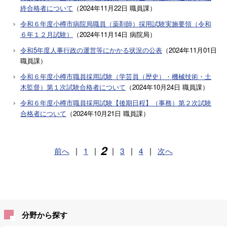
終合格者について
（
2024年11月22日
職員課
）
令和６年度小樽市病院局職員（薬剤師）採用試験実施要領（令和
６年１２月試験）
（
2024年11月14日
病院局
）
令和5年度人事行政の運営等にかかる状況の公表
（
2024年11月01日
職員課
）
令和６年度小樽市職員採用試験（学芸員（歴史）・機械技術・土
木監督）第１次試験合格者について
（
2024年10月24日
職員課
）
令和６年度小樽市職員採用試験【後期日程】（事務）第２次試験
合格者について
（
2024年10月21日
職員課
）
2
前へ
|
1
|
|
3
|
4
|
次へ
分野から探す