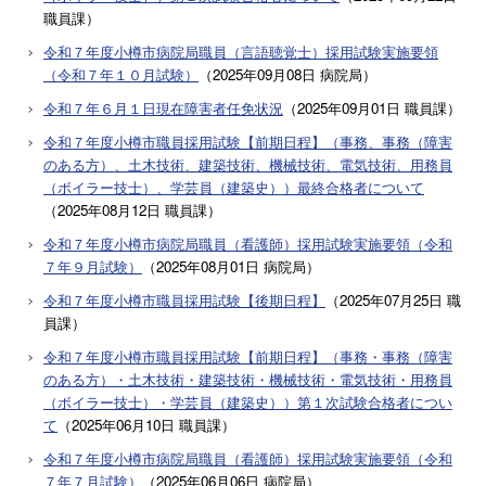
職員課
）
令和７年度小樽市病院局職員（言語聴覚士）採用試験実施要領
（令和７年１０月試験）
（
2025年09月08日
病院局
）
令和７年６月１日現在障害者任免状況
（
2025年09月01日
職員課
）
令和７年度小樽市職員採用試験【前期日程】（事務、事務（障害
のある方）、土木技術、建築技術、機械技術、電気技術、用務員
（ボイラー技士）、学芸員（建築史））最終合格者について
（
2025年08月12日
職員課
）
令和７年度小樽市病院局職員（看護師）採用試験実施要領（令和
７年９月試験）
（
2025年08月01日
病院局
）
令和７年度小樽市職員採用試験【後期日程】
（
2025年07月25日
職
員課
）
令和７年度小樽市職員採用試験【前期日程】（事務・事務（障害
のある方）・土木技術・建築技術・機械技術・電気技術・用務員
（ボイラー技士）・学芸員（建築史））第１次試験合格者につい
て
（
2025年06月10日
職員課
）
令和７年度小樽市病院局職員（看護師）採用試験実施要領（令和
７年７月試験）
（
2025年06月06日
病院局
）