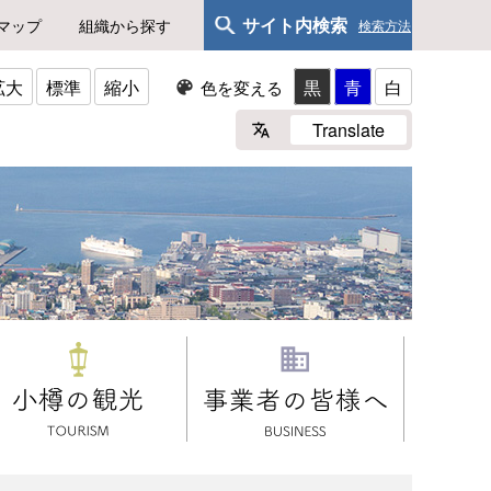
サイト内検索
マップ
組織から探す
検索方法
拡大
標準
縮小
黒
青
白
色を変える
Translate