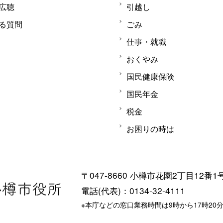
広聴
引越し
る質問
ごみ
仕事・就職
おくやみ
国民健康保険
国民年金
税金
お困りの時は
〒047-8660 小樽市花園2丁目12番1
電話(代表)：0134-32-4111
※本庁などの窓口業務時間は9時から17時20