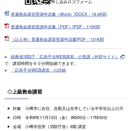
申し込みロゴフォーム
普通救命講習受講申請書（Word）[DOCX：18.6KB]
普通救命講習受講申請書（PDF）[PDF：115KB]
（記入例）普通救命講習受講申請書[PDF：131KB]
※
総務省消防庁「応急手当WEB講習」の受講（外部サイト）
で、講習時間を６０分間短縮できます。
※
「応急手当WEB講習」の詳細
◇上級救命講習
対象 小樽市に在住、在勤又は在学している中学生以上の方
日時 令和8年11月13日（金） 9時00分～17時00分
会場 小樽市役所（消防庁舎）6階 講堂