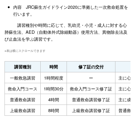
内容 JRC蘇生ガイドライン2020に準拠した一次救命処置を
行います。
講習種別や時間に応じて、乳幼児・小児・成人に対する心
肺蘇生法、AED（自動体外式除細動器）使用方法、異物除去法及
び止血法を学ぶ講習です。
講習種別
時間
修了証の交付
一般救急講習
1時間程度
ー
主に心
救命入門コース
1時間30分
救命入門コース修了証
主に心
普通救命講習
4時間
普通救命講習修了証
主に成
上級救命講習
8時間
上級救命講習修了証
普通救