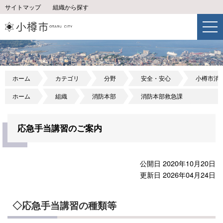
サイトマップ
組織から探す
ホーム
カテゴリ
分野
安全・安心
小樽市消
ホーム
組織
消防本部
消防本部救急課
応急手当講習のご案内
公開日 2020年10月20日
更新日 2026年04月24日
◇応急手当講習の種類等