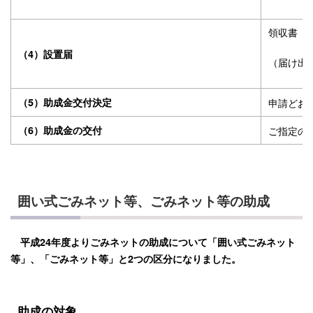
領収書（
（4）設置届
（届け出
（5）助成金交付決定
申請どお
（6）助成金の交付
ご指定の
囲い式ごみネット等、ごみネット等の助成
平成24年度よりごみネットの助成について「囲い式ごみネット
等」、「ごみネット等」と2つの区分になりました。
助成の対象