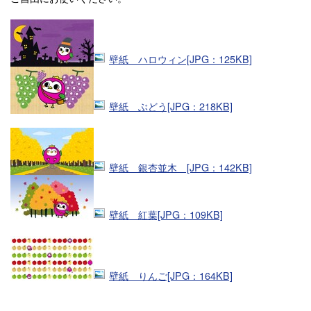
壁紙 ハロウィン[JPG：125KB]
壁紙 ぶどう[JPG：218KB]
壁紙 銀杏並木 [JPG：142KB]
壁紙 紅葉[JPG：109KB]
壁紙 りんご[JPG：164KB]