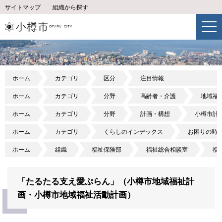
サイトマップ
組織から探す
ホーム
カテゴリ
区分
注目情報
ホーム
カテゴリ
分野
高齢者・介護
地域福
ホーム
カテゴリ
分野
計画・構想
小樽市計
ホーム
カテゴリ
くらしのインデックス
お困りの時
ホーム
組織
福祉保険部
福祉総合相談室
福
「たるたる支え愛ぷらん」（小樽市地域福祉計
画・小樽市地域福祉活動計画）