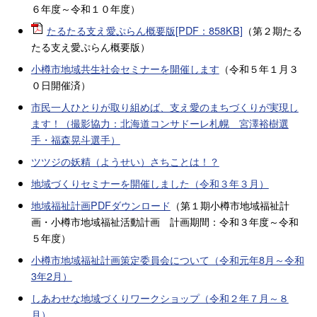
６年度～令和１０年度）
たるたる支え愛ぷらん概要版[PDF：858KB]
（第２期たる
たる支え愛ぷらん概要版）
小樽市地域共生社会セミナーを開催します
（令和５年１月３
０日開催済）
市民一人ひとりが取り組めば、支え愛のまちづくりが実現し
ます！（撮影協力：北海道コンサドーレ札幌 宮澤裕樹選
手・福森晃斗選手）
ツツジの妖精（ようせい）さちことは！？
地域づくりセミナーを開催しました（令和３年３月）
地域福祉計画PDFダウンロード
（第１期小樽市地域福祉計
画・小樽市地域福祉活動計画 計画期間：令和３年度～令和
５年度）
小樽市地域福祉計画策定委員会について（令和元年8月～令和
3年2月）
しあわせな地域づくりワークショップ（令和２年７月～８
月）