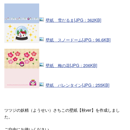
壁紙 雪だるま[JPG：362KB]
壁紙 スノードーム[JPG：96.6KB]
壁紙 梅の花[JPG：206KB]
壁紙 バレンタイン[JPG：255KB]
ツツジの妖精（ようせい）さちこの壁紙【秋ver】を作成しまし
た。
ご自由にお使いください。