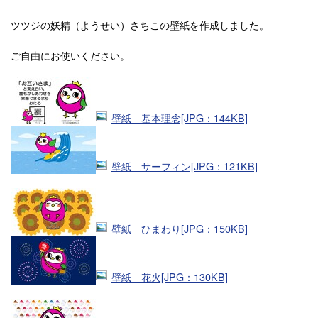
ツツジの妖精（ようせい）さちこの壁紙を作成しました。
ご自由にお使いください。
壁紙 基本理念[JPG：144KB]
壁紙 サーフィン[JPG：121KB]
壁紙 ひまわり[JPG：150KB]
壁紙 花火[JPG：130KB]