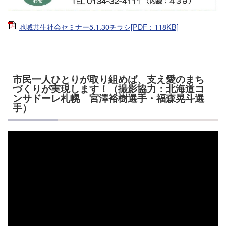
地域共生社会セミナー5.1.30チラシ[PDF：118KB]
市民一人ひとりが取り組めば、支え愛のまち
づくりが実現します！（撮影協力：北海道コ
ンサドーレ札幌 宮澤裕樹選手・福森晃斗選
手）