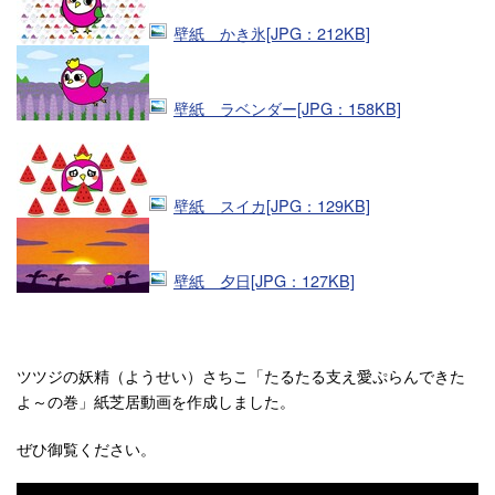
壁紙 かき氷[JPG：212KB]
壁紙 ラベンダー[JPG：158KB]
壁紙 スイカ[JPG：129KB]
壁紙 夕日[JPG：127KB]
ツツジの妖精（ようせい）さちこ「たるたる支え愛ぷらんできた
よ～の巻」紙芝居動画を作成しました。
ぜひ御覧ください。