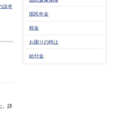
の請求
国民年金
税金
お困りの時は
給付金
た。詳