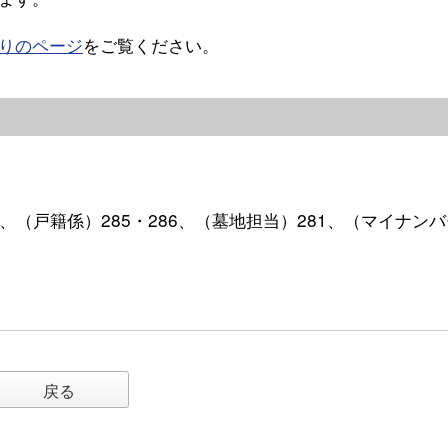
りのページ
をご覧ください。
・284、（戸籍係）285・286、（墓地担当）281、（マイナン
戻る