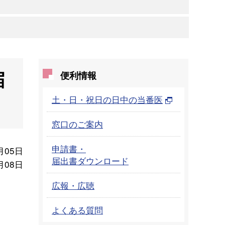
届
便利情報
土・日・祝日の日中の当番医
窓口のご案内
申請書・
月05日
届出書ダウンロード
月08日
広報・広聴
よくある質問