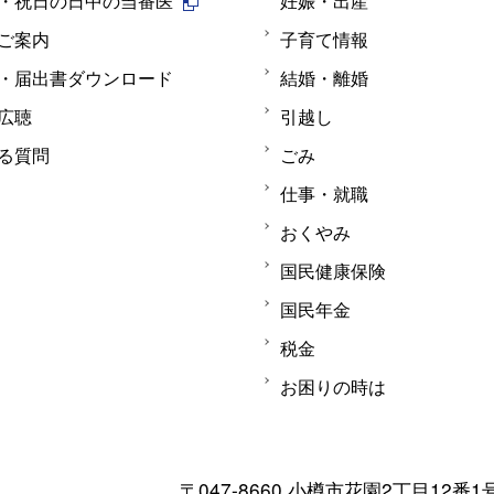
・祝日の日中の当番医
妊娠・出産
ご案内
子育て情報
・届出書ダウンロード
結婚・離婚
広聴
引越し
る質問
ごみ
仕事・就職
おくやみ
国民健康保険
国民年金
税金
お困りの時は
〒047-8660 小樽市花園2丁目12番1