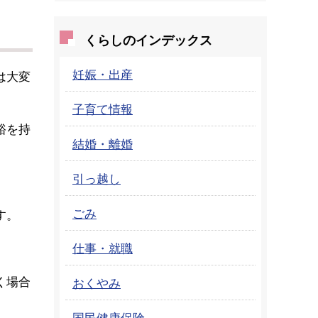
くらしのインデックス
妊娠・出産
は大変
子育て情報
裕を持
結婚・離婚
引っ越し
ごみ
す。
仕事・就職
く場合
おくやみ
国民健康保険