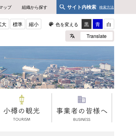
サイト内検索
マップ
組織から探す
検索方法
拡大
標準
縮小
黒
青
白
色を変える
Translate