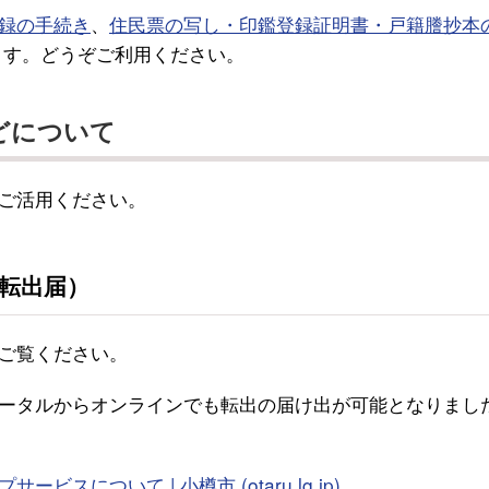
録の手続き
、
住民票の写し・印鑑登録証明書・戸籍謄抄本
ます。どうぞご利用ください。
どについて
ご活用ください。
転出届）
ご覧ください。
ータルからオンラインでも転出の届け出が可能となりまし
について | 小樽市 (otaru.lg.jp)