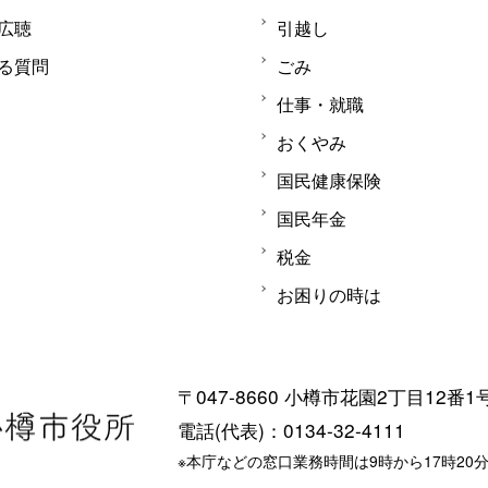
広聴
引越し
る質問
ごみ
仕事・就職
おくやみ
国民健康保険
国民年金
税金
お困りの時は
〒047-8660 小樽市花園2丁目12番1
電話(代表)：0134-32-4111
※本庁などの窓口業務時間は9時から17時20