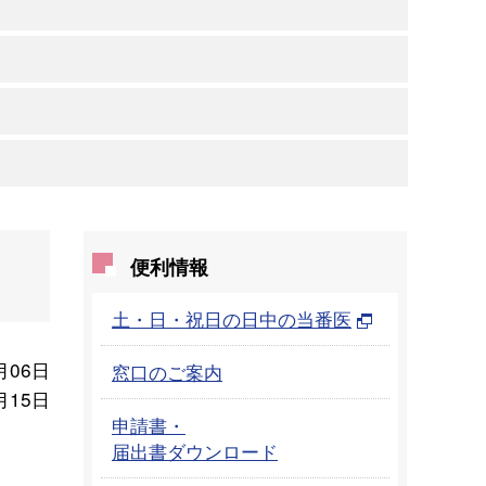
便利情報
土・日・祝日の日中の当番医
月06日
窓口のご案内
月15日
申請書・
届出書ダウンロード