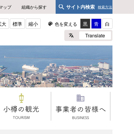
サイト内検索
マップ
組織から探す
検索方法
拡大
標準
縮小
黒
青
白
色を変える
Translate