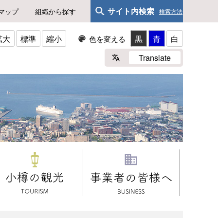
サイト内検索
マップ
組織から探す
検索方法
拡大
標準
縮小
黒
青
白
色を変える
Translate