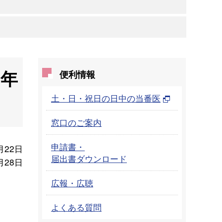
周年
便利情報
土・日・祝日の日中の当番医
窓口のご案内
申請書・
月22日
届出書ダウンロード
月28日
広報・広聴
。
よくある質問