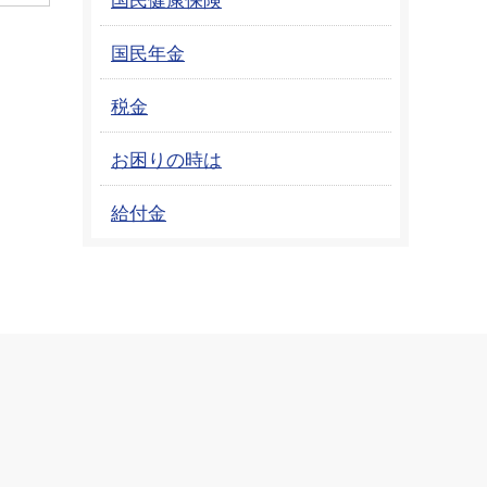
国民年金
税金
お困りの時は
給付金