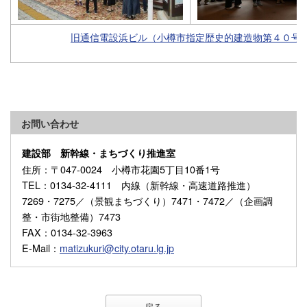
旧通信電設浜ビル（小樽市指定歴史的建造物第４０号
お問い合わせ
建設部 新幹線・まちづくり推進室
住所
：〒047-0024 小樽市花園5丁目10番1号
TEL
：0134-32-4111 内線（新幹線・高速道路推進）
7269・7275／（景観まちづくり）7471・7472／（企画調
整・市街地整備）7473
FAX
：0134-32-3963
E-Mail
：
matizukuri@city.otaru.lg.jp
戻る