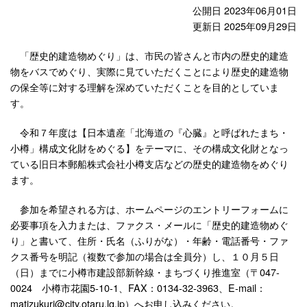
公開日 2023年06月01日
更新日 2025年09月29日
「歴史的建造物めぐり」は、市民の皆さんと市内の歴史的建造
物をバスでめぐり、実際に見ていただくことにより歴史的建造物
の保全等に対する理解を深めていただくことを目的としていま
す。
令和７年度は【日本遺産「北海道の『心臓』と呼ばれたまち・
小樽」構成文化財をめぐる】をテーマに、その構成文化財となっ
ている旧日本郵船株式会社小樽支店などの歴史的建造物をめぐり
ます。
参加を希望される方は、ホームページのエントリーフォームに
必要事項を入力または、ファクス・メールに「歴史的建造物めぐ
り」と書いて、住所・氏名（ふりがな）・年齢・電話番号・ファ
クス番号を明記（複数で参加の場合は全員分）し、１０月５日
（日）までに小樽市建設部新幹線・まちづくり推進室（〒047-
0024 小樽市花園5-10-1、FAX：0134-32-3963、E-mail：
matizukuri@city.otaru.lg.jp）へお申し込みください。