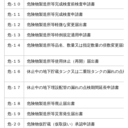
危‐１０
危険物製造所等完成検査前検査申請書
危‐１１
危険物製造所等完成検査申請書
危‐１２
危険物製造所等軽微な変更届出書
危‐１３
危険物製造所等特例規定適用申請書
危‐１４
危険物製造所等品名、数量又は指定数量の倍数変更届出
危‐１５
危険物製造所等使用休止（再開）届出書
危‐１６
休止中の地下貯蔵タンク又は二重殻タンクの漏れの点検
危‐１７
休止中の地下埋設配管の漏れの点検期間延長申請書
危‐１８
危険物製造所等廃止届出書
危‐１９
危険物製造所等災害発生届出書
危‐２０
危険物仮貯蔵（仮取扱い）承認申請書