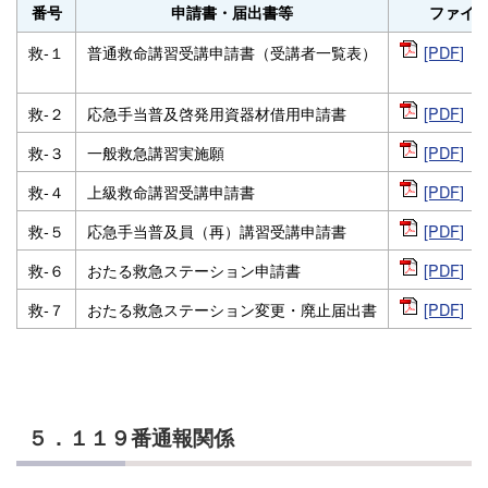
番号
申請書・届出書等
ファイ
救‐１
普通救命講習受講申請書（受講者一覧表）
[PDF
]
救‐２
応急手当普及啓発用資器材借用申請書
[PDF
]
救‐３
一般救急講習実施願
[PDF
]
救‐４
上級救命講習受講申請書
[PDF
]
救‐５
応急手当普及員（再）講習受講申請書
[PDF
]
救‐６
おたる救急ステーション申請書
[PDF
]
救‐７
おたる救急ステーション変更・廃止届出書
[PDF
]
５．１１９番通報関係