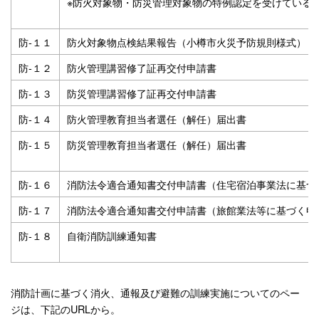
※防火対象物・防災管理対象物の特例認定を受けている
防‐１１
防火対象物点検結果報告（小樽市火災予防規則様式）
防‐１２
防火管理講習修了証再交付申請書
防‐１３
防災管理講習修了証再交付申請書
防‐１４
防火管理教育担当者選任（解任）届出書
防‐１５
防災管理教育担当者選任（解任）届出書
防-１６
消防法令適合通知書交付申請書（住宅宿泊事業法に基づ
防-１７
消防法令適合通知書交付申請書（旅館業法等に基づく申
防‐１８
自衛消防訓練通知書
消防計画に基づく消火、通報及び避難の訓練実施についてのペー
ジは、下記のURLから。