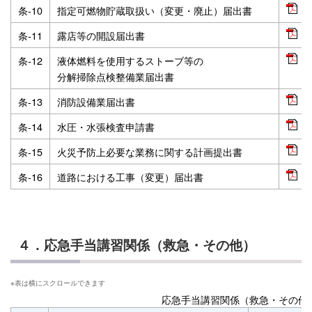
条‐10
指定可燃物貯蔵取扱い（変更・廃止）届出書
P
条‐11
露店等の開設届出書
P
条‐12
液体燃料を使用するストーブ等の
P
分解掃除点検整備業届出書
条‐13
消防設備業届出書
P
条‐14
水圧・水張検査申請書
P
条‐15
火災予防上必要な業務に関する計画提出書
P
条‐16
道路における工事（変更）届出書
P
４．応急手当講習関係（救急・その他）
応急手当講習関係（救急・その他