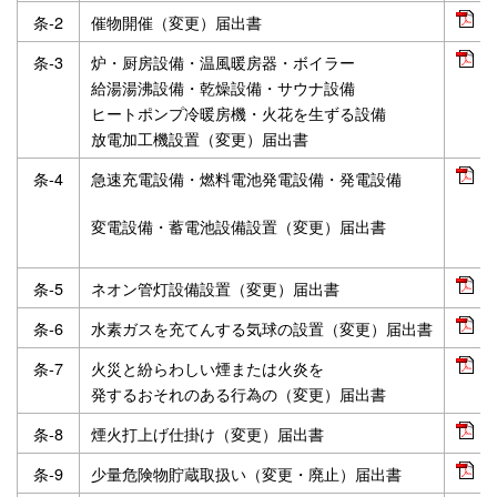
条‐2
催物開催（変更）届出書
P
条‐3
炉・厨房設備・温風暖房器・ボイラー
P
給湯湯沸設備・乾燥設備・サウナ設備
ヒートポンプ冷暖房機・火花を生ずる設備
放電加工機設置（変更）届出書
条‐4
急速充電設備・燃料電池発電設備・発電設備
P
変電設備・蓄電池設備設置（変更）届出書
条‐5
ネオン管灯設備設置（変更）届出書
P
条‐6
水素ガスを充てんする気球の設置（変更）届出書
P
条‐7
火災と紛らわしい煙または火炎を
P
発するおそれのある行為の（変更）届出書
条‐8
煙火打上げ仕掛け（変更）届出書
P
条‐9
少量危険物貯蔵取扱い（変更・廃止）届出書
P