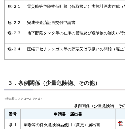
危‐２１
震災時等危険物仮貯蔵（仮取扱い）実施計画書作成（変
危‐２２
完成検査済証再交付申請書
危‐２３
地下貯蔵タンク等の在庫の管理及び危険物の漏えい時の
危‐２４
圧縮アセチレンガス等の貯蔵又は取扱いの開始（廃止）
３．条例関係（少量危険物、その他）
条例関係（少量危険物、その
番号
申請書・届出書
条‐1
劇場等の裸火危険物品使用（変更）届出書
P