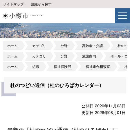
サイトマップ
組織から探す
ホーム
カテゴリ
分野
高齢者・介護
杜のつ
ホーム
カテゴリ
分野
施設案内
ホール・コ
ホーム
組織
福祉保険部
福祉総合相談室
地
杜のつどい通信（杜のひろばカレンダー）
公開日 2020年11月03日
更新日 2026年08月01日